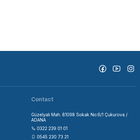
Contact
Güzelyalı Mah. 81098 Sokak No:6/1 Çukurova /
ADANA
0322 239 01 01
0545 230 73 21