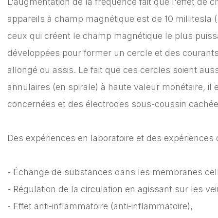
L'augmentation de la fréquence fait que l'effet d
appareils à champ magnétique est de 10 millitesla 
ceux qui créent le champ magnétique le plus puissan
développées pour former un cercle et des courants f
allongé ou assis. Le fait que ces cercles soient au
annulaires (en spirale) à haute valeur monétaire, il 
concernées et des électrodes sous-coussin cachées 
Des expériences en laboratoire et des expériences c
- Échange de substances dans les membranes cellul
- Régulation de la circulation en agissant sur les v
- Effet anti-inflammatoire (anti-inflammatoire),