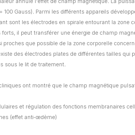
e chaleur annule l'effet de champ magnétique. La pui
(= 100 Gauss). Parmi les différents appareils dévelo
t sont les électrodes en spirale entourant la zone co
orts, il peut transférer une énergie de champ magnét
ssi proches que possible de la zone corporelle concer
existe des électrodes plates de différentes tailles qui 
sous le lit de traitement.
liniques ont montré que le champ magnétique pulsatile
aires et régulation des fonctions membranaires cell
eines (effet anti-œdème)